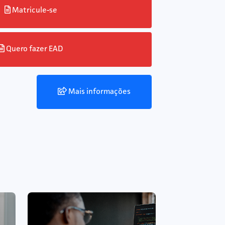
Matricule-se
Quero fazer EAD
Mais informações