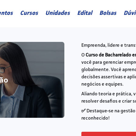
ntos
Cursos
Unidades
Edital
Bolsas
Dúvi
Empreenda, lidere e tran
O
Curso de Bacharelado 
você para gerenciar empre
globalmente. Você aprend
ão
decisões assertivas e apl
negócios e equipes.
Aliando teoria e prática, 
resolver desafios e criar 
✅
Destaque-se na gestão 
reconhecido!